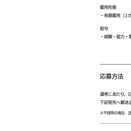
雇用形態
有期雇⽤（3
給与
経験・能⼒・
応募方法
選考にあたり、
下記宛先へ郵送
※不採⽤の場合、