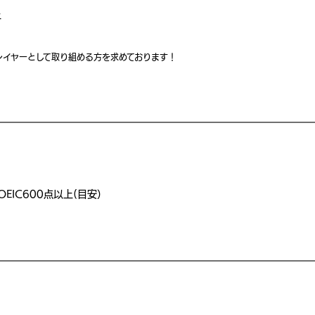
上
レイヤーとして取り組める⽅を求めております！
EIC600点以上(⽬安）