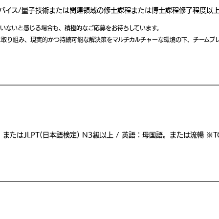
デバイス/量子技術または関連領域の修士課程または博士課程修了程度以
ていないと感じる場合も、積極的なご応募をお待ちしています。
に取り組み、現実的かつ持続可能な解決策をマルチカルチャーな環境の下、チームプ
たはJLPT(⽇本語検定) N3級以上 / 英語：母国語。または流暢 ※TO