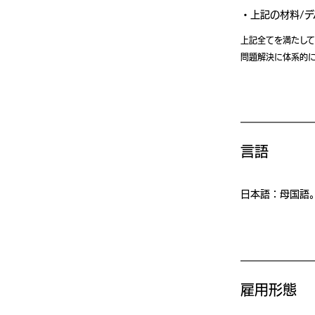
上記の材料/
上記全てを満たし
問題解決に体系的
言語
⽇本語：⺟国語。ま
雇用形態