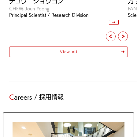
チュウ ジョウヨン
方
CHEW, Jouh Yeong
FAN
Principal Scientist / Research Division
Scie
View all
Careers / 採用情報