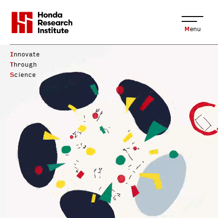
Menu
I
nnovate
T
hrough
S
cience