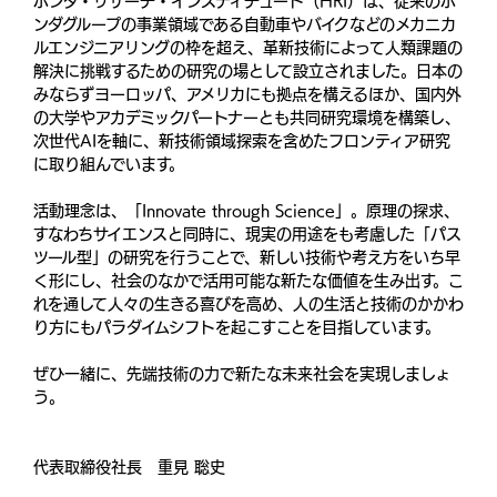
ホンダ・リサーチ・インスティチュート（HRI）は、従来のホ
ンダグループの事業領域である自動車やバイクなどのメカニカ
ルエンジニアリングの枠を超え、革新技術によって人類課題の
解決に挑戦するための研究の場として設立されました。日本の
みならずヨーロッパ、アメリカにも拠点を構えるほか、国内外
の大学やアカデミックパートナーとも共同研究環境を構築し、
次世代AIを軸に、新技術領域探索を含めたフロンティア研究
に取り組んでいます。
活動理念は、「Innovate through Science」。原理の探求、
すなわちサイエンスと同時に、現実の用途をも考慮した「パス
ツール型」の研究を行うことで、新しい技術や考え方をいち早
く形にし、社会のなかで活用可能な新たな価値を生み出す。こ
れを通して人々の生きる喜びを高め、人の生活と技術のかかわ
り方にもパラダイムシフトを起こすことを目指しています。
ぜひ一緒に、先端技術の力で新たな未来社会を実現しましょ
う。
代表取締役社長 重見 聡史