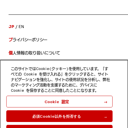
ナ
ビ
ゲ
JP
EN
ー
プライバシーポリシー
シ
ョ
個人情報の取り扱いについて
ン
開示等の手続き
このサイトではCookie(クッキー)を使用しています。「す
べての Cookie を受け入れる」をクリックすると、サイト
当サイトのご利用について
ナビゲーションを強化し、サイトの使用状況を分析し、弊社
のマーケティング活動を支援するために、デバイスに
Cookie を保存することに同意したことになります。
Follow us
Cookie 設定
ホンダ・リサーチ・インスティチュート・ジャパン 埼玉県和
光市本町8-1
必須Cookie以外を拒否する
Copyright © 2022 by Honda Research
Institute Japan Co., Ltd.