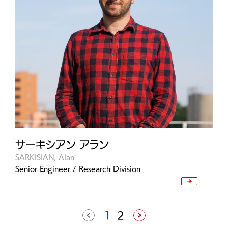
サーキシアン アラン
SARKISIAN, Alan
Senior Engineer / Research Division
投
1
2
稿