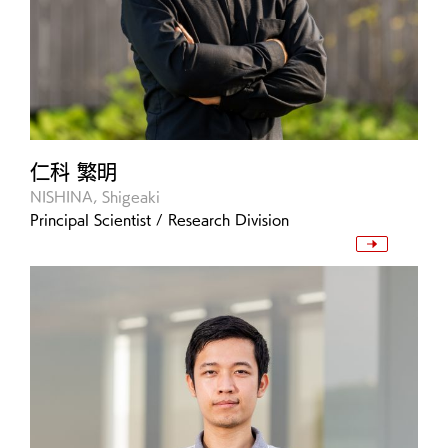
仁科 繁明
NISHINA, Shigeaki
Principal Scientist / Research Division