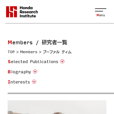
Menu
Members / 研究者一覧
TOP
Members
プーファル ティム
Selected Publications
Biography
Interests