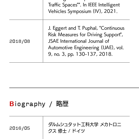
Traffic Spaces"". In IEEE Intelligent
Vehicles Symposium (IV), 2021.
J. Eggert and T. Puphal, "Continuous
Risk Measures for Driving Support",
2018/08
JSAE International Journal of
Automotive Engineering (IJAE), vol.
9, no. 3, pp. 130-137, 2018.
Biography / 略歴
ダルムシュタット工科大学 メカトロニ
2016/05
クス 修士 / ドイツ