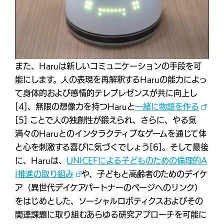
また、Haruは新しいコミュニケーションの手段を可
能にします。人の表現を再解釈するHaruの能力によっ
て身体的および感情的テレプレゼンスが共に向上し
[4]、無限の想像力を持つHaruと
一緒に物語を作る
[5] ことで人の独創性が鍛えられ、さらに、やる気
満々のHaruとのインタラクティブなゲームを通じて体
と心を刺激する喜びに気づくでしょう[6]。そして最後
に、Haruは、
UNICEFによる子どものための倫理的A
I推進の取り組み
や、子どもと高齢者のためのデイケ
ア（異世代デイケアパートナーのページへのリンク）
をはじめとした、ソーシャルロボティクスおよびその
関連課題に取り組むあらゆる研究アプローチを可能に