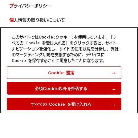
プライバシーポリシー
個人情報の取り扱いについて
開示等の手続き
このサイトではCookie(クッキー)を使用しています。「す
べての Cookie を受け入れる」をクリックすると、サイト
当サイトのご利用について
ナビゲーションを強化し、サイトの使用状況を分析し、弊社
のマーケティング活動を支援するために、デバイスに
Cookie を保存することに同意したことになります。
Follow us
Cookie 設定
ホンダ・リサーチ・インスティチュート・ジャパン 埼玉県和
光市本町8-1
必須Cookie以外を拒否する
Copyright © 2022 by Honda Research
Institute Japan Co., Ltd.
すべての Cookie を受け入れる